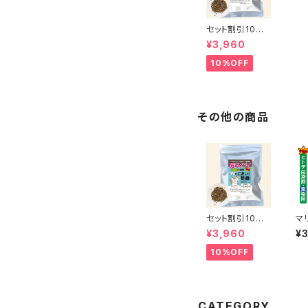
セット割引10%
OFF★猫バイバ
¥3,960
イ 150g×2袋
【ポスト投函】 効
10%OFF
果6ヶ月／柑橘
成分配合 粒状
撒くタイプ 玄関
や庭など野良猫
対策
その他の商品
セット割引10%
マ
OFF★猫バイバ
業
¥3,960
¥
イ 150g×2袋
タ
【ポスト投函】 効
ス
10%OFF
果6ヶ月／柑橘
料
成分配合 粒状
ブ
撒くタイプ 玄関
分
や庭など野良猫
虫
対策
CATEGORY