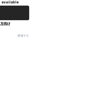
 available
の方向け
通報する