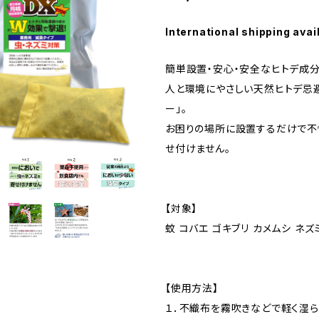
International shipping avai
簡単設置・安心・安全なヒトデ成分
人と環境にやさしい天然ヒトデ忌避
ー」。
お困りの場所に設置するだけで不
せ付けません。
【対象】
蚊 コバエ ゴキブリ カメムシ ネズ
【使用方法】
１．不織布を霧吹きなどで軽く湿