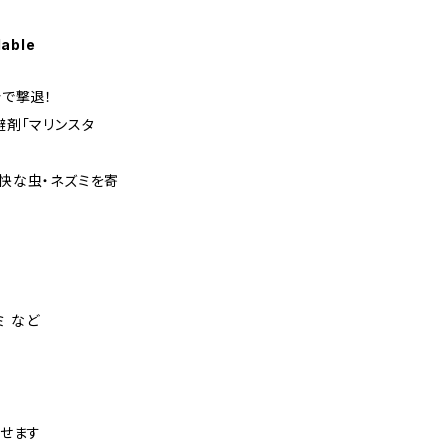
lable
で撃退！
剤「マリンスタ
快な虫・ネズミを寄
ミ など
らせます