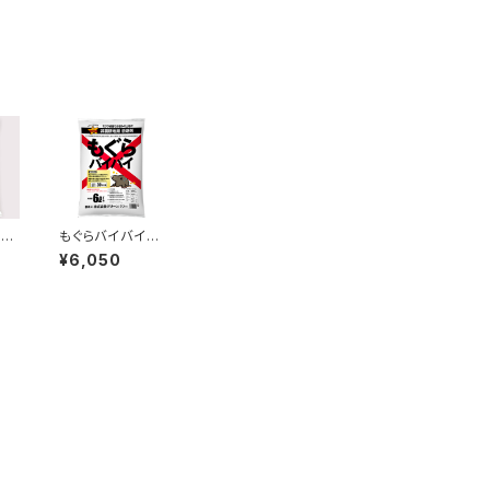
（撒
もぐらバイバイ
（撒布用）6リット
¥6,050
ル