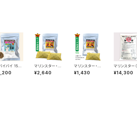
バイバイ 150
マリンスター・小
マリンスター・小
マリンスター
【ポスト投函・
分けタイプ 100
分けタイプ 100
布用）10kg
2,200
¥2,640
¥1,430
¥14,300
料無料】 効果
g×2個【ポスト投
g×1個 お試しに
ヶ月・2坪／柑
函・送料無料】
最適【ポスト投
成分配合 粒状
鳩の糞被害・ネ
函・送料無料】
くタイプ 玄関
ズミ 有害鳥獣対
鳩の糞被害・ネ
庭など野良猫
策
ズミ 有害鳥獣対
策
策