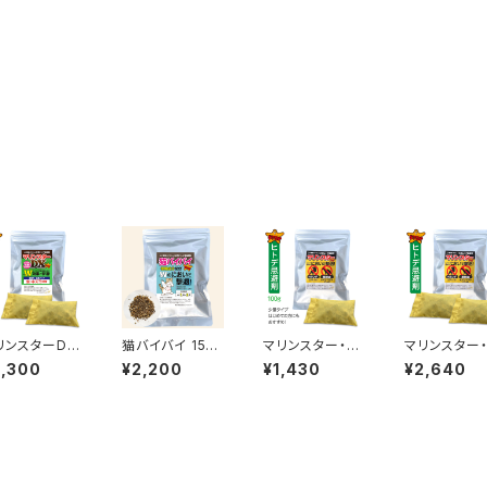
リンスターDX
猫バイバイ 150
マリンスター・小
マリンスター
務用・減臭
g【ポスト投函・
分けタイプ 100
分けタイプ 1
3,300
¥2,200
¥1,430
¥2,640
イプ 200g【ポ
送料無料】 効果
g×1個 お試しに
g×2個【ポス
ト投函・送料無
6ヶ月・2坪／柑
最適【ポスト投
函・送料無料
】 ネズミ・ゴキ
橘成分配合 粒状
函・送料無料】
鳩の糞被害・
リ対策 月桃成
撒くタイプ 玄関
鳩の糞被害・ネ
ズミ 有害鳥
配合で不快害
や庭など野良猫
ズミ 有害鳥獣対
策
に効く
対策
策