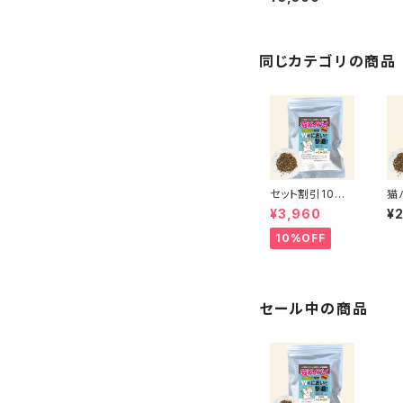
タイプ 200g【ポ
スト投函・送料無
料】 ネズミ・ゴキ
ブリ対策 月桃成
分配合で不快害
同じカテゴリの商品
虫に効く
セット割引10%
猫
OFF★猫バイバ
g
¥3,960
¥
イ 150g×2袋
送
【ポスト投函】 効
6
10%OFF
果6ヶ月／柑橘
橘
成分配合 粒状
撒
撒くタイプ 玄関
や
や庭など野良猫
対
対策
セール中の商品