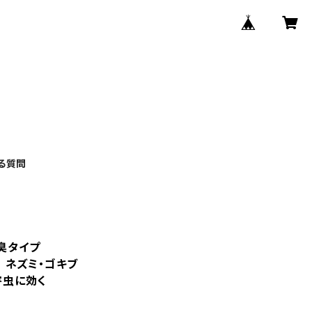
る質問
臭タイプ
】 ネズミ・ゴキブ
害虫に効く