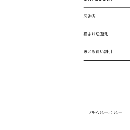
忌避剤
マリンスター
猫よけ忌避剤
もぐらバイバイ
まとめ買い割引
プライバシーポリシー