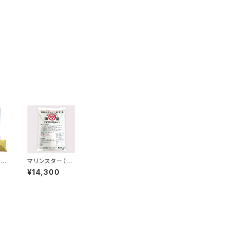
・小
マリンスター（撒
00
布用）10kg
¥14,300
ト投
】
ネ
獣対